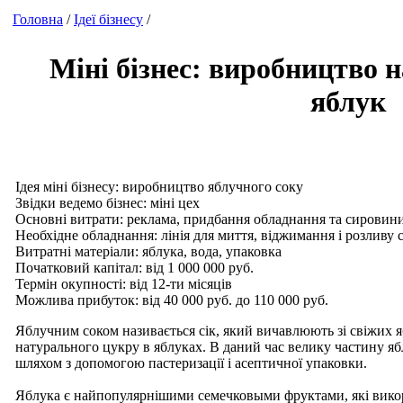
Головна
/
Ідеї бізнесу
/
Міні бізнес: виробництво н
яблук
Ідея міні бізнесу: виробництво яблучного соку
Звідки ведемо бізнес: міні цех
Основні витрати: реклама, придбання обладнання та сировини
Необхідне обладнання: лінія для миття, віджимання і розливу 
Витратні матеріали: яблука, вода, упаковка
Початковий капітал: від 1 000 000 руб.
Термін окупності: від 12-ти місяців
Можлива прибуток: від 40 000 руб. до 110 000 руб.
Яблучним соком називається сік, який вичавлюють зі свіжих 
натурального цукру в яблуках. В даний час велику частину 
шляхом з допомогою пастеризації і асептичної упаковки.
Яблука є найпопулярнішими семечковыми фруктами, які викор