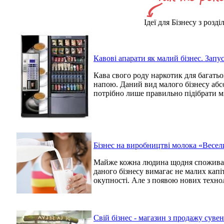
Ідеї для Бізнесу з розді
Кавові апарати як малий бізнес. Запу
Кава свого роду наркотик для багатьо
напою. Даний вид малого бізнесу аб
потрібно лише правильно підібрати мі
Бізнес на виробництві молока «Весе
Майже кожна людина щодня споживає
даного бізнесу вимагає не малих капі
окупності. Але з появою нових техноло
Свій бізнес - магазин з продажу суве