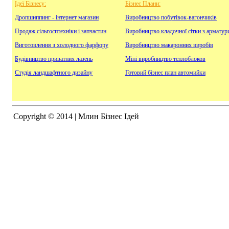
Ідеї Бізнесу:
Бізнес Плани:
Дропшиппинг - інтернет магазин
Виробництво побутівок-вагончиків
Продаж сільгосптехніки і запчастин
Виробництво кладочної сітки з арматур
Виготовлення з холодного фарфору
Виробництво макаронних виробів
Будівництво приватних лазень
Міні виробництво теплоблоков
Студія ландшафтного дизайну
Готовий бізнес план автомийки
Copyright © 2014 | Млин Бізнес Ідей