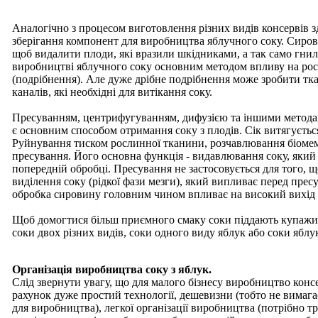
Аналогічно з процесом виготовлення різних видів консервів з
зберігання компонент для виробництва яблучного соку. Сиров
щоб видалити плоди, які вразили шкідниками, а так само гни
виробництві яблучного соку основним методом впливу на рос
(подрібнення). Але дуже дрібне подрібнення може зробити тка
каналів, які необхідні для витікання соку.
Пресуванням, центрифугуванням, дифузією та іншими методам
є основним способом отримання соку з плодів. Сік витягується
Руйнування тиском рослинної тканини, розчавлювання біомем
пресування. Його основна функція - видавлювання соку, який
попередній обробці. Пресування не застосовується для того, що
виділення соку (рідкої фази мезги), який випливає перед пре
обробка сировину головним чином впливає на високий вихід с
Щоб домогтися більш приємного смаку соки піддають купаж
соки двох різних видів, соки одного виду яблук або соки яблук,
Організація виробництва соку з яблук.
Слід звернути увагу, що для малого бізнесу виробництво консе
рахунок дуже простий технології, дешевизни (тобто не вимаг
для виробництва), легкої організації виробництва (потрібно т