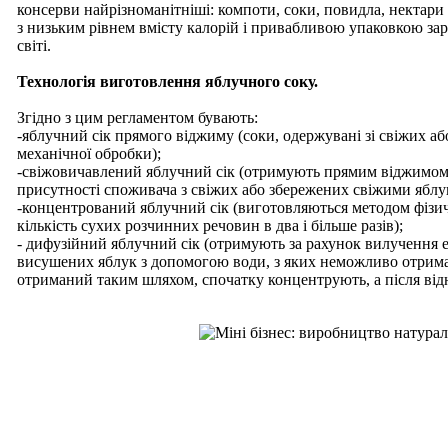
консерви найрізноманітніші: компоти, соки, повидла, нектари
з низьким рівнем вмісту калорій і привабливою упаковкою зара
світі.
Технологія виготовлення яблучного соку.
Згідно з цим регламентом бувають:
-яблучний сік прямого віджиму (соки, одержувані зі свіжих 
механічної обробки);
-свіжовичавлений яблучний сік (отримують прямим віджимом,
присутності споживача з свіжих або збережених свіжими яблу
-концентрований яблучний сік (виготовляються методом фізич
кількість сухих розчинних речовин в два і більше разів);
- дифузійний яблучний сік (отримують за рахунок вилучення 
висушених яблук з допомогою води, з яких неможливо отрима
отриманий таким шляхом, спочатку концентрують, а після ві