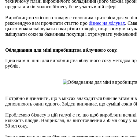
технічному плані виробничого обладнання (його можна зробит
представників малого бізнесу бере участь в цій сфері.
Виробництво якісного товару є головним критерієм для успішно
рекомендую вам прочитати статтю про
бізнес на яблуках
. Сма
цього можна змішувати соки різних плодів, по-різному міксув
змішувати соки за бажанням покупця і отримувати унікальний
Обладнання для міні виробництва яблучного соку.
Ціна на міні лінії для виробництва яблучного соку методом п
рублів.
Потрібно відзначити, що в міксах знаходиться більше вітамінів
доповнюють один одного. Звідси випливає, що суміші соків бі
Проблемою бізнесу в цій галузі є те, що щоб виробляти великі
кількість плодів. Наприклад, на виготовлення 250 мл соку у вас 
50 мл соку.
Ідею розвитку малого бізнесу з виготовлення натуральних со