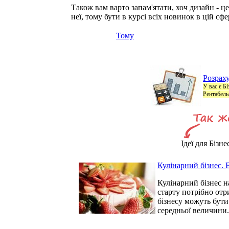
Також вам варто запам'ятати, хоч дизайн - це
неї, тому бути в курсі всіх новинок в цій сфе
Тому
Розраху
У вас є Б
Рентабель
Ідеї для Бізне
Кулінарний бізнес. 
Кулінарний бізнес н
старту потрібно отр
бізнесу можуть бути
середньої величини.