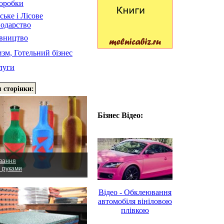
оробки
ське і Лісове
подарство
івництво
зм, Готельний бізнес
луги
 сторінки:
Бізнес Відео:
вання
и руками
Відео - Обклеювання
автомобіля вініловою
плівкою