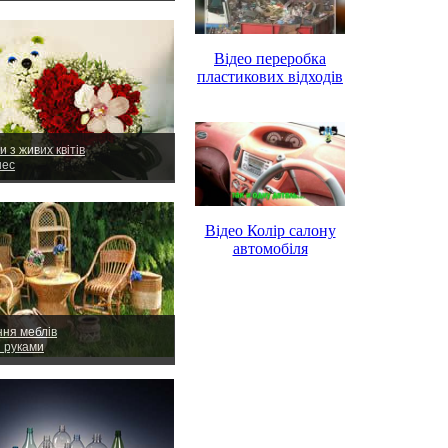
Відео переробка
пластикових відходів
и з живих квітів
нес
Відео Колір салону
автомобіля
ння меблів
и руками