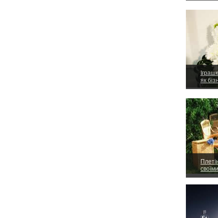
Іграшк
як біз
Плеті
своїм