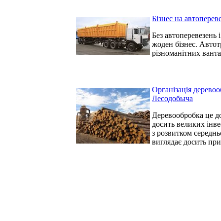
Бізнес на автоперев
Без автоперевезень 
жоден бізнес. Авто
різноманітних ванта
Організація деревоо
Лесодобыча
Деревообробка це д
досить великих інве
з розвитком середньо
виглядає досить пр