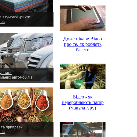
 з гумової крихти
нес
Дуже цікаве Відео
про те, як роблять
багети
упники
иманих автомобілів
Відео - як
переробляють папір
(макулатуру)
ї та приправи
нес