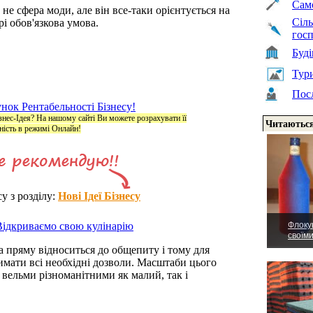
Сам
 не сфера моди, але він все-таки орієнтується на
Сіль
рі обов'язкова умова.
гос
Буд
Тури
Пос
нок Рентабельності Бізнесу!
ізнес-Ідея? На нашому сайті Ви можете розрахувати її
Читаються
ність в режимі Онлайн!
су з розділу:
Нові Ідеї Бізнесу
Відкриваємо свою кулінарію
Флоку
своїм
а пряму відноситься до общепиту і тому для
имати всі необхідні дозволи. Масштаби цього
 вельми різноманітними як малий, так і