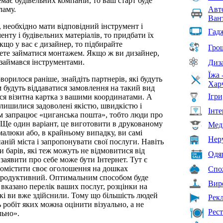
має будівельних компаній, то ваш старт буде
ламу.
Авт
Ван
 необхідно мати відповідний інструмент і
Гадж
нту і будівельних матеріалів, то придбати їх
кщо у вас є дизайнер, то підбирайте
Грош
дете займатися монтажем. Якщо ж ви дизайнер,
 займався інструментами.
Диз
Їжа 
ворилося раніше, знайдіть партнерів, які будуть
Хар
 будуть віддаватися замовлення на такий вид
Ігри
ся візитна картка з вашими координатами. А
залишилися задоволені якістю, швидкістю і
Інте
ом запрацює «циганська пошта», тобто люди про
в. Ще один варіант, це виготовити в друкованому
Мед
малюки або, в крайньому випадку, ви самі
Нер
ній міста і запропонувати свої послуги. Навіть
 барів, які теж можуть не відмовитися від
Одяг
аявити про себе може бути Інтернет. Тут є
помістити своє оголошення на дошках
Спо
 продуктивний. Оптимальним способом буде
Вир
е вказано перелік ваших послуг, розцінки на
які ви вже здійснили. Тому що більшість людей
Рек
 робіт яких можна оцінити візуально, а не
Рест
льно».