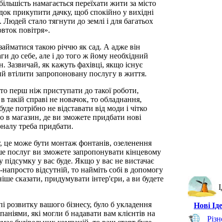
більшість намагається переїхати жити за місто
док прикупити дачку, щоб спокійно у вихідні
. Людей стало тягнути до землі і для багатьох
овток повітря».
 займатися такою річчю як сад. А адже він
ги до себе, але і до того ж йому необхідний
 Зазвичай, як кажуть фахівці, якщо існує
вий втілити запропоновану послугу в життя.
 то перш ніж приступати до такої роботи,
 такій справі не новачок, то обладнання,
буде потрібно не відставати від моди і чітко
мо в магазин, де ви зможете придбати нові
рналу треба придбати.
, це може бути монтаж фонтанів, озеленення
ьше послуг ви зможете запропонувати кінцевому
у підсумку у вас буде. Якщо у вас не вистачає
напросто відсутній, то найміть собі в допомогу
іше сказати, придумувати інтер'єри, а ви будете
І
 розвитку вашого бізнесу, було б укладення
Нові Іде
аніями, які могли б надавати вам клієнтів на
Різн