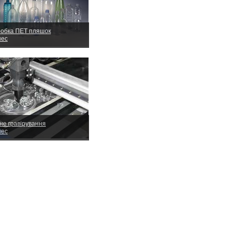
обка ПЕТ пляшок
нес
не гравірування
нес