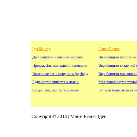
Ідеї Бізнесу:
Бізнес Плани:
Дропшиппинг - інтернет магазин
Виробництво побутівок-
Продаж сільгосптехніки і запчастин
Виробництво кладочної с
Виготовлення з холодного фарфору
Виробництво макаронни
Будівництво приватних лазень
Міні виробництво тепло
Студія ландшафтного дизайну
Готовий бізнес план авт
Copyright © 2014 | Млин Бізнес Ідей