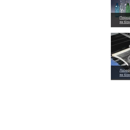
Перер
як біз
Лазер
як біз