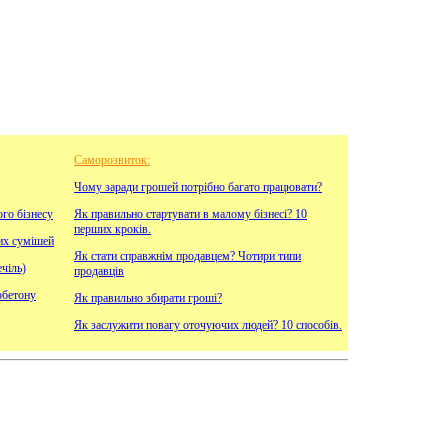
Саморозвиток:
Чому заради грошей потрібно багато працювати?
ого бізнесу
Як правильно стартувати в малому бізнесі? 10
перших кроків.
их сумішей
Як стати справжнім продавцем? Чотири типи
чіль)
продавців
обетону
Як правильно збирати гроші?
Як заслужити повагу оточуючих людей? 10 способів.