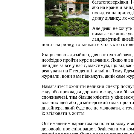
багатоповерхівки. І 
або на крайній випа
посидіти на природі
дачну ділянку, як «к
Але деякі не хочуть
вимагає не лише ува
ландшафтний дизайн.
попит на ринку, то завжди є хтось хто гото
Якщо слово - дизайнер, для вас пустий звук,
необхідно пройти курс навчання. Якщо ж ви в
швидше за все у вас є, максимум, що від вас 
реагувати на її тенденції та зміни. Тому йде
журнали, вони вам підкажуть, який саме жу
Намагайтеся охопити великий спектр послуг
саду або прокладка доріжок в саду, чим біл
споживачеві, тим більше клієнтів у кінцевом
власних ідей або дизайнерський смак просто-
дизайнера, який буде все це малювати, а точн
їх втілювати в життя.
Оптимальним варіантом на початковому етапі
договорів про співпрацю з будівельними комп