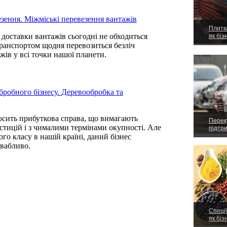
езення. Міжміські перевезення вантажів
Плитка
і доставки вантажів сьогодні не обходиться
як біз
транспортом щодня перевозиться безліч
жів у всі точки нашої планети.
бробного бізнесу. Деревообробка та
осить прибуткова справа, що вимагають
Перек
стицій і з чималими термінами окупності. Але
підтр
го класу в нашій країні, даний бізнес
ивабливо.
Спеці
як біз