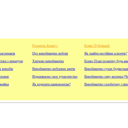
Розвиток Бізнесу:
Бізнес Публікації:
вагончиків
Цех виробництво меблів
Як знайти постійних клієнтів?
ітки з арматури
Харчове виробництво
Бізнес-План розвитку будь-як
х виробів
Виробництво меблевих щитів
Виробництво сухих будівельн
блоков
Відкриваємо своє турагентство
Виробництво сиру косичка (Че
омийки
Як відкрити шиномонтаж?
Виробництво газобетону і пін