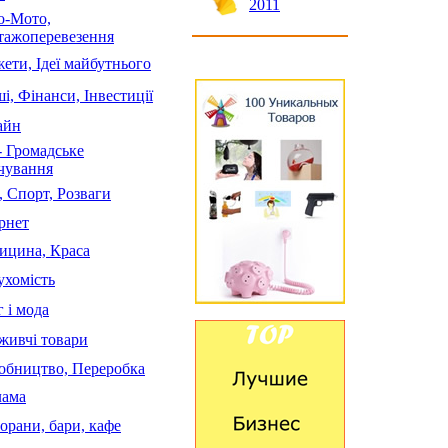
2011
о-Мото,
тажоперевезення
ети, Ідеї майбутнього
і, Фінанси, Інвестиції
айн
- Громадське
чування
, Спорт, Розваги
рнет
ицина, Краса
ухомість
 і мода
живчі товари
обництво, Переробка
лама
орани, бари, кафе