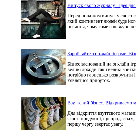
Випуск свого журналу - Ідея для
Перед початком випуску свого ж
який контингент людей буде його 
питання, чому саме ваш журнал 
Заробляйте з он-лайн іграми. Біз
Бізнес заснований на он-лайн і
великі доходи так і великі збитк
потрібно гарненько розкрутити і
з'являтися прибуток.
Взуттєвий бізнес. Відкриваємо м
Для відкриття взуттєвого магаз
якості продукції, що продається, 
першу чергу звертає увагу.