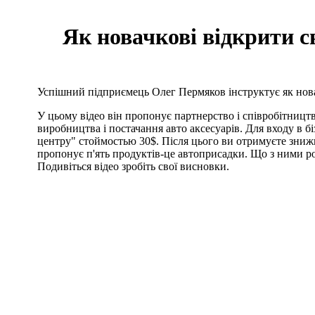
Як новачкові відкрити с
Успішний підприємець Олег Пермяков інструктує як нова
У цьому відео він пропонує партнерство і співробітництв
виробництва і постачання авто аксесуарів. Для входу в б
центру" стоймостью 30$. Після цього ви отримуєте зниж
пропонує п'ять продуктів-це автоприсадки. Що з ними р
Подивіться відео зробіть свої висновки.