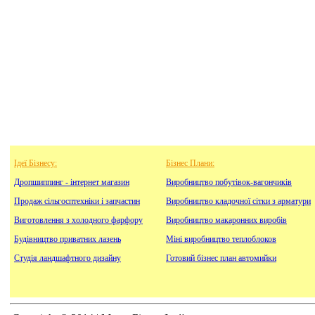
Ідеї Бізнесу:
Бізнес Плани:
Дропшиппинг - інтернет магазин
Виробництво побутівок-вагончиків
Продаж сільгосптехніки і запчастин
Виробництво кладочної сітки з арматури
Виготовлення з холодного фарфору
Виробництво макаронних виробів
Будівництво приватних лазень
Міні виробництво теплоблоков
Студія ландшафтного дизайну
Готовий бізнес план автомийки