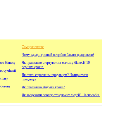
Саморозвиток:
Чому заради грошей потрібно багато працювати?
ого бізнесу
Як правильно стартувати в малому бізнесі? 10
перших кроків.
их сумішей
Як стати справжнім продавцем? Чотири типи
чіль)
продавців
обетону
Як правильно збирати гроші?
Як заслужити повагу оточуючих людей? 10 способів.