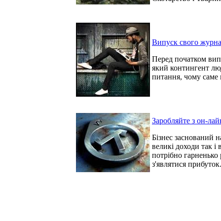
Випуск свого журнал
Перед початком вип
який контингент люд
питання, чому саме 
Заробляйте з он-лайн
Бізнес заснований н
великі доходи так і 
потрібно гарненько 
з'являтися прибуток