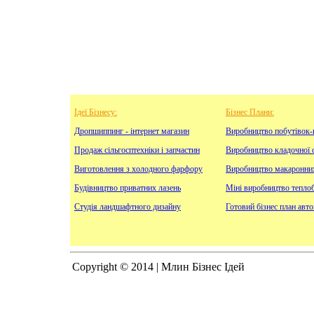
Ідеї Бізнесу:
Бізнес Плани:
Дропшиппинг - інтернет магазин
Виробництво побутівок-
Продаж сільгосптехніки і запчастин
Виробництво кладочної с
Виготовлення з холодного фарфору
Виробництво макаронни
Будівництво приватних лазень
Міні виробництво тепло
Студія ландшафтного дизайну
Готовий бізнес план авт
Copyright © 2014 | Млин Бізнес Ідей