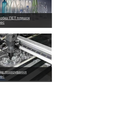
обка ПЕТ пляшок
нес
не гравірування
нес