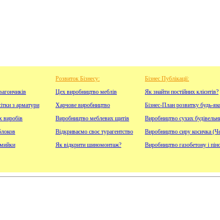
Розвиток Бізнесу:
Бізнес Публікації:
вагончиків
Цех виробництво меблів
Як знайти постійних клієнтів?
ітки з арматури
Харчове виробництво
Бізнес-План розвитку будь-як
х виробів
Виробництво меблевих щитів
Виробництво сухих будівельн
блоков
Відкриваємо своє турагентство
Виробництво сиру косичка (Че
омийки
Як відкрити шиномонтаж?
Виробництво газобетону і пін