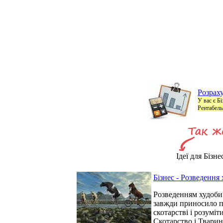
Розраху
У вас є Б
Рентабель
Ідеї для Бізне
Бізнес - Розведення
Розведенням худоби 
завжди приносило п
скотарстві і розумі
Скотарство і Тварин