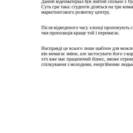
Даний відеоматеріал був знятий спільно з У
Суть гри така: студенти діляться на три кома
маркетингового розвитку центру.
Після відведеного часу хлопці пропонують св
чия пропозиція краще той і перемагає.
Насправді це всього лише шаблон для можлив
він вимагає зміни, але застосувати його з к
хто вже має працюючий бізнес, зможе отрима
спілкування з молодими, енергійними людь