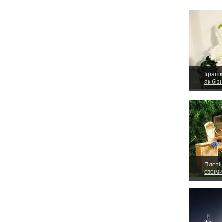
Іграшк
як біз
Плеті
своїм