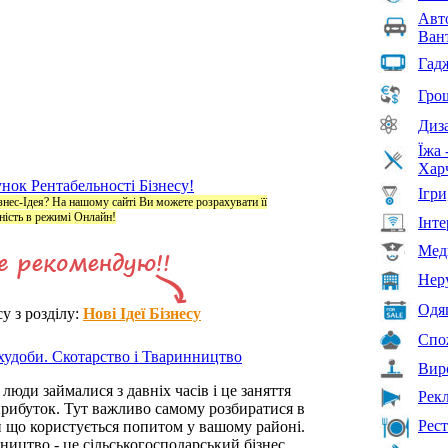
Авт
Ван
Гадж
Грош
Диз
Їжа 
Хар
нок Рентабельності Бізнесу!
Ігри
ізнес-Ідея? На нашому сайті Ви можете розрахувати її
ність в режимі Онлайн!
Інте
Мед
Нер
Одяг
су з розділу:
Нові Ідеї Бізнесу
Спо
 худоби. Скотарство і Тваринництво
Вир
люди займалися з давніх часів і це заняття
Рек
рибуток. Тут важливо самому розбиратися в
Рест
ти що користується попитом у вашому районі.
ництво - це сільськогосподарський бізнес.