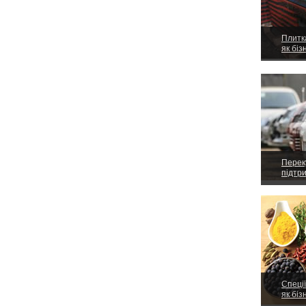
Плитка
як біз
Перек
підтр
Спеці
як біз