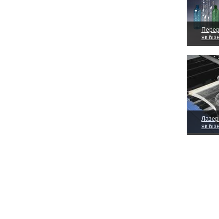
Перер
як біз
Лазер
як біз