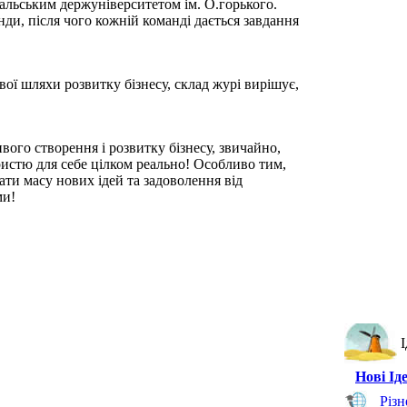
ральським держуніверситетом ім. О.горького.
нди, після чого кожній команді дається завдання
ої шляхи розвитку бізнесу, склад журі вирішує,
ого створення і розвитку бізнесу, звичайно,
ористю для себе цілком реально! Особливо тим,
ти масу нових ідей та задоволення від
ми!
І
Нові Іде
Різн