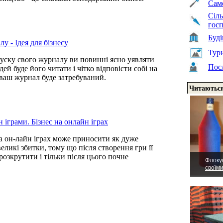
Сам
Сіль
гос
Буд
у - Ідея для бізнесу
Тури
уску свого журналу ви повинні ясно уявляти
Пос
ей буде його читати і чітко відповісти собі на
ваш журнал буде затребуваний.
Читаються
 іграми. Бізнес на онлайн іграх
а он-лайн іграх може приносити як дуже
великі збитки, тому що після створення гри її
розкрутити і тільки після цього почне
Флоку
.
своїм