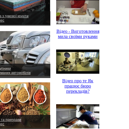
 з гумової крихти
нес
Відео - Виготовлення
мила своїми руками
упники
иманих автомобілів
Відео про те Як
працює бюро
перекладів?
ї та приправи
нес