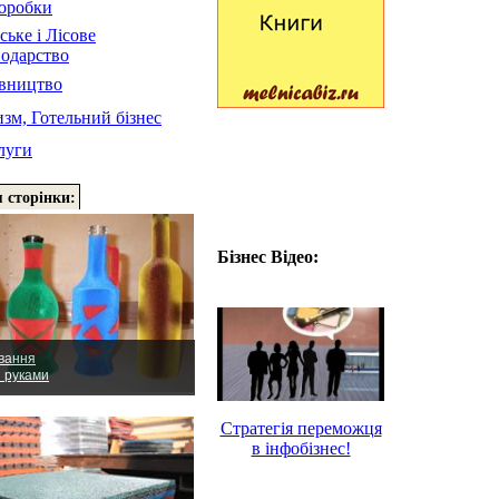
оробки
ське і Лісове
подарство
івництво
зм, Готельний бізнес
луги
 сторінки:
Бізнес Відео:
вання
и руками
Стратегія переможця
в інфобізнес!