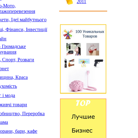
2011
о-Мото,
тажоперевезення
ети, Ідеї майбутнього
і, Фінанси, Інвестиції
айн
- Громадське
чування
, Спорт, Розваги
рнет
ицина, Краса
ухомість
 і мода
живчі товари
обництво, Переробка
лама
орани, бари, кафе