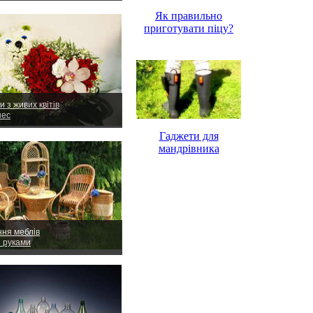
Як правильно
приготувати піцу?
и з живих квітів
нес
Гаджети для
мандрівника
ння меблів
и руками