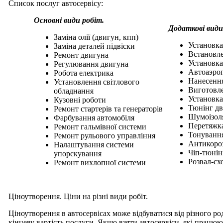
Список послуг автосервісу:
Основні види робіт.
Додаткові види
Заміна олії (двигун, кпп)
Установка
Заміна деталей підвіски
Встановле
Ремонт двигуна
Установка
Регулювання двигуна
Автоаэро
Робота електрика
Нанесення
Установлення світлового
Виготовле
обладнання
Установк
Кузовні роботи
Тюнінг д
Ремонт стартерів та генераторів
Шумоізоля
Фарбування автомобіля
Перетяжк
Ремонт гальмівної системи
Тонування
Ремонт рульового управління
Антикороз
Налаштування системи
Чіп-тюнін
упорскування
Розвал-сх
Ремонт вихлопної системи
Ціноутворення. Ціни на різні види робіт.
Ціноутворення в автосервісах може відбуватися від різного р
кінцеву вартість послуги. Якщо взяти автосервіси, які працю