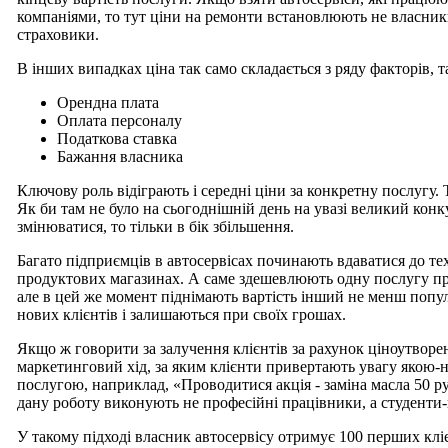
компаніями, то тут ціни на ремонти встановлюють не власники 
страховики.
В інших випадках ціна так само складається з ряду факторів, т
Орендна плата
Оплата персоналу
Податкова ставка
Бажання власника
Ключову роль відіграють і середні ціни за конкретну послугу. 
Як би там не було на сьогоднішній день на увазі великий конку
змінюватися, то тільки в бік збільшення.
Багато підприємців в автосервісах починають вдаватися до тех
продуктових магазинах. А саме здешевлюють одну послугу п
але в цей же момент піднімають вартість інший не менш попу
нових клієнтів і залишаються при своїх грошах.
Якщо ж говорити за залучення клієнтів за рахунок ціноутворе
маркетинговий хід, за яким клієнти привертають увагу якою-
послугою, наприклад, «Проводитися акція - заміна масла 50 р
дану роботу виконують не професійні працівники, а студенти
У такому підході власник автосервісу отримує 100 перших кл