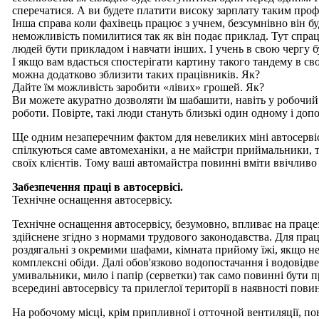
сперечатися. А ви будете платити високу зарплату таким проф
Інша справа коли фахівець працює з учнем, безсумнівно він буд
неможливість помилитися так як він подає приклад. Тут спра
людей бути прикладом і навчати інших. І учень в свою чергу б
І якщо вам вдасться спостерігати картину такого тандему в сво
можна додатково зблизити таких працівників. Як?
Дайте їм можливість заробити «лівих» грошей. Як?
Ви можете акуратно дозволяти їм шабашити, навіть у робочий 
роботи. Повірте, такі люди стануть близькі один одному і доп
Ще одним незаперечним фактом для невеликих міні автосервісі
спілкуються саме автомеханіки, а не майстри приймальники, та
своїх клієнтів. Тому ваші автомайстра повинні вміти ввічлив
Забезпечення праці в автосервісі.
Технічне оснащення автосервісу.
Технічне оснащення автосервісу, безумовно, впливає на праце
здійснене згідно з нормами трудового законодавства. Для пра
роздягальні з окремими шафами, кімната прийому їжі, якщо неп
комплексні обіди. Далі обов'язково водопостачання і водовідвед
умивальники, мило і папір (серветки) так само повинні бути 
всередині автосервісу та прилеглої території в наявності повин
На робочому місці, крім припливної і отточной вентиляції, по