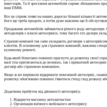
інвесторів. Та й зростання автомобілів сприяє збільшенню про
інші ПММ.
Все це сприяє появі на наших дорогах більшої кількості автом
його ще треба продати, а потім дуже важливо ще й обслуговув
Продажами автомобілів займаються різного роду автодилери. О
автодилерів є власні автосервіси, тому багато хто дилери укл
Страхові компанії так само укладають договори з автосервісом
клієнтів. В основному для страхових компаній, важлива спеціа
кузовному ремонті.
Будь-який бізнесмен повинен прагнути до розвитку своєї спр
малі тіла притягаються до великих, так і приватний автосерв
договір або страховою компанією.
Якщо ж ви вирішили відкривати невеликий автосервіс, скажім
розвитку обов'язково повинен з'явитися стенд сход розвалу 
Додаткова прибуток від діяльності автосервісу.
Відкриття магазину автозапчастин
Організація виїзного мобільного автосервісу