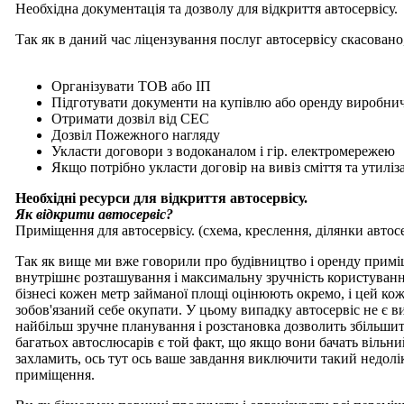
Необхідна документація та дозволу для відкриття автосервісу.
Так як в даний час ліцензування послуг автосервісу скасовано
Організувати ТОВ або ІП
Підготувати документи на купівлю або оренду виробни
Отримати дозвіл від СЕС
Дозвіл Пожежного нагляду
Укласти договори з водоканалом і гір. електромережею
Якщо потрібно укласти договір на вивіз сміття та утилі
Необхідні ресурси для відкриття автосервісу.
Як відкрити автосервіс?
Приміщення для автосервісу. (схема, креслення, ділянки автос
Так як вище ми вже говорили про будівництво і оренду приміщ
внутрішнє розташування і максимальну зручність користування
бізнесі кожен метр займаної площі оцінюють окремо, і цей ко
зобов'язаний себе окупати. У цьому випадку автосервіс не є 
найбільш зручне планування і розстановка дозволить збільшит
багатьох автослюсарів є той факт, що якщо вони бачать вільни
захламить, ось тут ось ваше завдання виключити такий недол
приміщення.