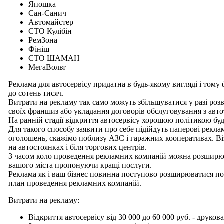
Япошка
Сан-Санич
Автомайстер
СТО Кулібін
РемЗона
Фініш
СТО ШАМАН
МегаВольт
Реклама для автосервісу придатна в будь-якому вигляді і тому
до сотень тисяч.
Витрати на рекламу так само можуть збільшуватися у разі ро
своїх франшиз або укладання договорів обслуговування з ав
На ранній стадії відкриття автосервісу хорошою політикою буд
Для такого способу заявити про себе підійдуть паперові реклам
оголошень, скажімо поблизу АЗС і гаражних кооперативах. В
на автостоянках і біля торгових центрів.
З часом коло проведення рекламних компаній можна розширюва
вашого міста пропонуючи кращі послуги.
Реклама як і ваш бізнес повинна поступово розширюватися по 
план проведення рекламних компаній.
Витрати на рекламу:
Відкриття автосервісу від 30 000 до 60 000 руб. - друков