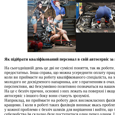
Як підібрати кваліфікований персонал в свій автосервіс за
На сьогоднішній день це дві не сумісні поняття, так як роботи
предостатньо. Інша справа, що можна усереднити оплату праці
коли ви приймаєте на роботу кваліфікованого спеціаліста, на 
молодого не досвідченого напарника, але з прагненням в очах.
перспективи, які безсумнівно позитивно позначаться на вашом
На це є безліч причин, основні з них лежать на поверхні і як
автосервіс з іншого боку вони стануть зрозумілі.
Наприклад, ви приймаєте на роботу двох висококласних фахівц
кращими. І коли в роботі таких фахівців виникає якась пробл
у кожної проблеми є безліч шляхів для вирішення і вийти, що т
себелюбства їм складно буде поступитися один перед одним. І