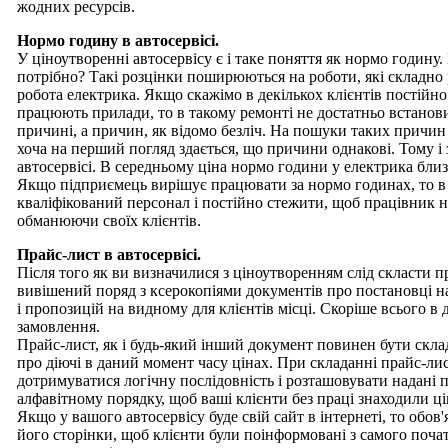
жодних ресурсів.
Нормо годину в автосервісі.
У ціноутворенні автосервісу є і таке поняття як нормо годину.
потрібно? Такі розцінки поширюються на роботи, які складно
робота електрика. Якщо скажімо в декількох клієнтів постійно 
працюють прилади, то в такому ремонті не достатньо встановит
причині, а причин, як відомо безліч. На пошуки таких причин з
хоча на перший погляд здається, що причини однакові. Тому і 
автосервісі. В середньому ціна нормо години у електрика близ
Якщо підприємець вирішує працювати за нормо годинах, то в 
кваліфікований персонал і постійно стежити, щоб працівник 
обманюючи своїх клієнтів.
Прайс-лист в автосервісі.
Після того як ви визначилися з ціноутворенням слід скласти 
вивішений поряд з ксерокопіями документів про постановці на
і пропозицій на видному для клієнтів місці. Скоріше всього в
замовлення.
Прайс-лист, як і будь-який інший документ повинен бути скла
про діючі в даний момент часу цінах. При складанні прайс-лис
дотримуватися логічну послідовність і розташовувати надані п
алфавітному порядку, щоб ваші клієнти без праці знаходили ц
Якщо у вашого автосервісу буде свій сайт в інтернеті, то обов'
його сторінки, щоб клієнти були поінформовані з самого початк