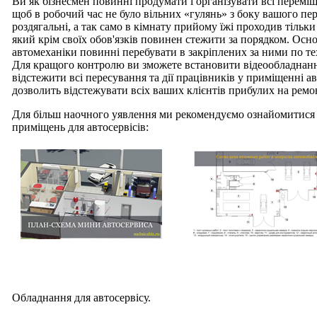
Ви як бізнесмен повинні продумати і організувати всі перемі
щоб в робочий час не було вільних «гулянь» з боку вашого перс
роздягальні, а так само в кімнату прийому їжі проходив тільк
який крім своїх обов'язків повинен стежити за порядком. Осно
автомеханіки повинні перебувати в закріплених за ними по те
Для кращого контролю ви зможете встановити відеообладнанн
відстежити всі пересування та дії працівників у приміщенні а
дозволить відстежувати всіх ваших клієнтів прибулих на ремон
Для більш наочного уявлення ми рекомендуємо ознайомитися 
приміщень для автосервісів:
Обладнання для автосервісу.