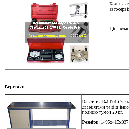
Комплект 
автосервіс
Ціна комп
Верстаки.
Верстат ЛВ-1Т.01 Стіл
дверцятами та зі знім
полицю тумби 20 кг.
Розміри
: 1495х415х837