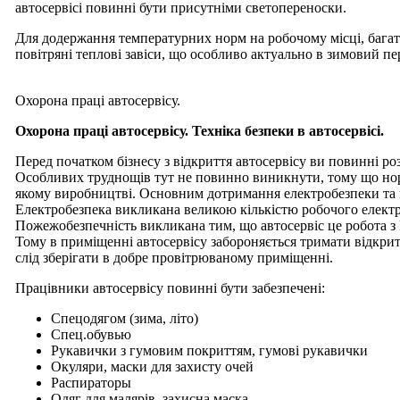
автосервісі повинні бути присутніми светопереноски.
Для додержання температурних норм на робочому місці, багат
повітряні теплові завіси, що особливо актуально в зимовий пе
Охорона праці автосервісу.
Охорона праці автосервісу. Техніка безпеки в автосервісі.
Перед початком бізнесу з відкриття автосервісу ви повинні ро
Особливих труднощів тут не повинно виникнути, тому що норми
якому виробництві. Основним дотримання електробезпеки та
Електробезпека викликана великою кількістю робочого електр
Пожежобезпечність викликана тим, що автосервіс це робота з 
Тому в приміщенні автосервісу забороняється тримати відкрит
слід зберігати в добре провітрюваному приміщенні.
Працівники автосервісу повинні бути забезпечені:
Спецодягом (зима, літо)
Спец.обувью
Рукавички з гумовим покриттям, гумові рукавички
Окуляри, маски для захисту очей
Распираторы
Одяг для малярів, захисна маска