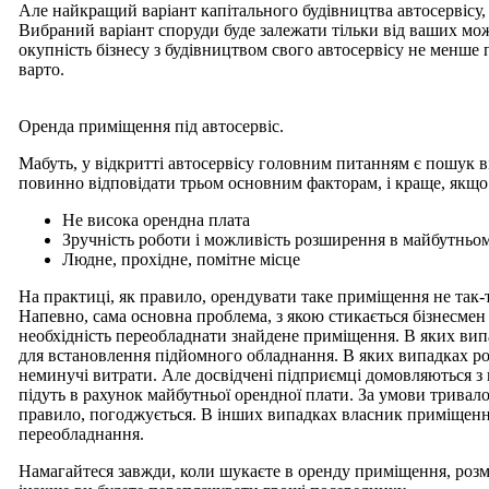
Але найкращий варіант капітального будівництва автосервісу, 
Вибраний варіант споруди буде залежати тільки від ваших мо
окупність бізнесу з будівництвом свого автосервісу не менше п'
варто.
Оренда приміщення під автосервіс.
Мабуть, у відкритті автосервісу головним питанням є пошук
повинно відповідати трьом основним факторам, і краще, якщо 
Не висока орендна плата
Зручність роботи і можливість розширення в майбутньо
Людне, прохідне, помітне місце
На практиці, як правило, орендувати таке приміщення не так-т
Напевно, сама основна проблема, з якою стикається бізнесмен 
необхідність переобладнати знайдене приміщення. В яких вип
для встановлення підйомного обладнання. В яких випадках ро
неминучі витрати. Але досвідчені підприємці домовляються з
підуть в рахунок майбутньої орендної плати. За умови тривал
правило, погоджується. В інших випадках власник приміщення
переобладнання.
Намагайтеся завжди, коли шукаєте в оренду приміщення, розмо