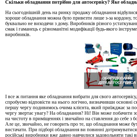
Скільки обладнання потрібно для автосервісу? Яке обладн
На сьогоднішній день на ринку продажу обладнання відбулися к
хороше обладнання можна було привезти лише з-за кордону, то
буквально не виходячи з дому. Виробників різного устаткуванн
смак і гаманець є різноманітні модифікації будь-якого інструм
виробників.
І все ж питання яке обладнання вибрати для свого автосервісу,
спробуємо відповісти на нього логічно, визначивши основні ск
першу чергу подивимось очима клієнта, який приїжджає за по
чергу звертає увагу? На обладнання? Ні! Він може побачити з
на чистоту в приміщеннях і звичайно на ставлення до себе з б
Але це, звичайно, не говорить про те, що обладнання може бут
вистачати. При підборі обладнання ви повинні дотримуватися с
російські виробники вже давно навчилися задовольняти такі 