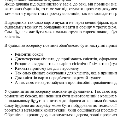
Якщо ділянка під будівництво у вас є, до речі, він повинен зн
житлових будинків, то саме час підготувати проектну докуме
замовляти у приватних проектувальників, так ви заощадите гр
Підрядників так само варто шукати не через великі фірми, кр
будівельну техніку та обладнання взяти в оренду у третіх фірм
Сама будівля має бути максимально зручно спроектовано, і бу
клієнтів.
В будівлі автосервісу повинні обов'язково бути наступні прим
Ремонтні бокси
Диспечерская кімната, де приймають клієнтів, оформлю
Роздягальня для автослюсарів з гігієнічної кімнатою (туа
Кімната прийому їжі для персоналу
Так само кімната очікування для клієнтів, яка в принци
Для клієнтів варто передбачити окремий туалет
А так само не варто забувати про підсобні приміщення д
У будівництві автосервісу основне це фундамент. Так само вар
ремонтних боксах, він повинен бути виготовлений з кращих ма
в подальшому будуть кріпитися до підлоги анкерними болтам
Саму будівлю автосервісу може бути побудована по технології
робиться з металевих конструкцій, який обшивається профлист
Обрешітка і крокви даху виконуються з дерева, зовні профлис