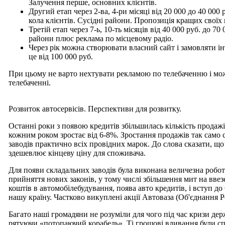
Залучення перше, основних клієнтів.
Другий етап через 2-ва, 4-ри місяці від 20 000 до 40 000
кола клієнтів. Сусідні райони. Пропозиція кращих своїх 
Третій етап через 7-ь, 10-ть місяців від 40 000 руб. до 70
райони плюс реклама по місцевому радіо.
Через рік можна створювати власний сайт і замовляти інт
це від 100 000 руб.
При цьому не варто нехтувати рекламою по телебаченню і мо
телебаченні.
Розвиток автосервісів. Перспективи для розвитку.
Останні роки з появою кредитів збільшилась кількість продажів
кожним роком зростає від 6-8%. Зростання продажів так само с
заводів практично всіх провідних марок. До слова сказати, що 
здешевлює кінцеву ціну для споживача.
Для появи складальних заводів була виконана величезна робот
прийняття нових законів, у тому числі збільшення мит на ввезе
коштів в автомобілебудування, поява авто кредитів, і вступ д
нашу країну. Частково викуплені акції Автоваза (Об'єднання Р
Багато наші громадяни не розуміли для чого під час кризи де
рятуючи «потопаючий корабель». Ті грошові вливання були сп