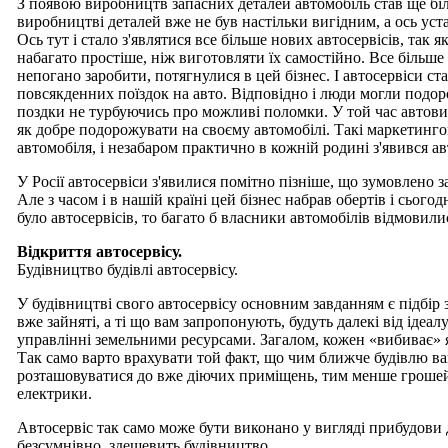
З появою виробництв запасних деталей автомобіль став ще бі
виробництві деталей вже не був настільки вигідним, а ось уст
Ось тут і стало з'являтися все більше нових автосервісів, так 
набагато простіше, ніж виготовляти їх самостійно. Все біль
непогано заробити, потягнулися в цей бізнес. І автосервіси с
повсякденних поїздок на авто. Відповідно і люди могли подо
поздки не турбуючись про можливі поломки. У той час автови
як добре подорожувати на своєму автомобілі. Такі маркетинго
автомобіля, і незабаром практично в кожній родині з'явився ав
У Росії автосервіси з'явилися помітно пізніше, що зумовлено
Але з часом і в нашій країні цей бізнес набрав обертів і сього
було автосервісів, то багато б власники автомобілів відмовили
Відкриття автосервісу.
Будівництво будівлі автосервісу.
У будівництві свого автосервісу основним завданням є підбір 
вже зайняті, а ті що вам запропонують, будуть далекі від ідеалу
управлінні земельними ресурсами. Загалом, кожен «вибиває» 
Так само варто врахувати той факт, що чим ближче будівлю ва
розташовуватися до вже діючих приміщень, тим менше грошей 
електрики.
Автосервіс так само може бути виконано у вигляді прибудови 
безсумнівно, здешевить будівництво.