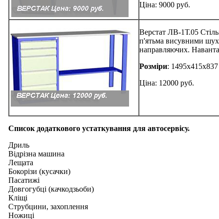
Ціна: 9000 руб.
Верстат ЛВ-1Т.05 Стіль
п'ятьма висувними шух
направляючих. Наванта
Розміри
: 1495х415х837
Ціна: 12000 руб.
Список додаткового устаткування для автосервісу.
Дриль
Відрізна машина
Лещата
Бокорізи (кусачки)
Пасатижі
Довгогубці (качкодзьоби)
Кліщі
Струбцини, захоплення
Ножиці