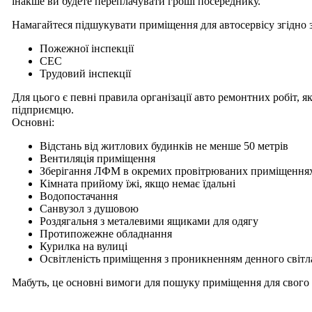
інакше ви будете переплачувати гроші посереднику.
Намагайтеся підшукувати приміщення для автосервісу згідно 
Пожежної інспекції
СЕС
Трудовий інспекції
Для цього є певні правила організації авто ремонтних робіт, 
підприємцю.
Основні:
Відстань від житлових будинків не менше 50 метрів
Вентиляція приміщення
Зберігання ЛФМ в окремих провітрюваних приміщення
Кімната прийому їжі, якщо немає їдальні
Водопостачання
Санвузол з душовою
Роздягальня з металевими ящиками для одягу
Протипожежне обладнання
Курилка на вулиці
Освітленість приміщення з проникненням денного світл
Мабуть, це основні вимоги для пошуку приміщення для свого 