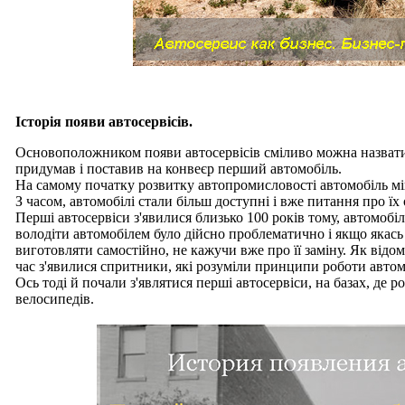
Історія появи автосервісів.
Основоположником появи автосервісів сміливо можна назвати
придумав і поставив на конвеєр перший автомобіль.
На самому початку розвитку автопромисловості автомобіль мі
З часом, автомобілі стали більш доступні і вже питання про їх
Перші автосервіси з'явилися близько 100 років тому, автомобі
володіти автомобілем було дійсно проблематично і якщо якась д
виготовляти самостійно, не кажучи вже про її заміну. Як від
час з'явилися спритники, які розуміли принципи роботи автомо
Ось тоді й почали з'являтися перші автосервіси, на базах, де р
велосипедів.