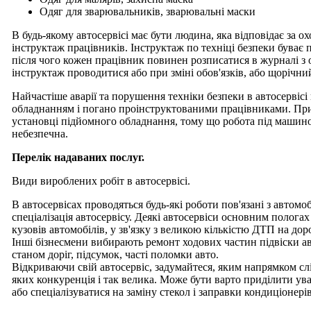
Одяг для зварювальників, зварювальні маски
В будь-якому автосервісі має бути людина, яка відповідає за 
інструктаж працівників. Інструктаж по техніці безпеки буває 
після чого кожен працівник повинен розписатися в журналі з о
інструктаж проводитися або при зміні обов'язків, або щорічни
Найчастіше аварії та порушення техніки безпеки в автосервісі
обладнанням і погано проінструктованими працівниками. При
установці підйомного обладнання, тому що робота під машин
небезпечна.
Перелік надаваних послуг.
Види вироблених робіт в автосервісі.
В автосервісах проводяться будь-які роботи пов'язані з автомо
спеціалізація автосервісу. Деякі автосервіси основним полога
кузовів автомобілів, у зв'язку з великою кількістю ДТП на до
Інші бізнесмени вибирають ремонт ходових частин підвіски а
станом доріг, підсумок, часті поломки авто.
Відкриваючи свій автосервіс, задумайтеся, яким напрямком слід
яких конкуренція і так велика. Може бути варто приділити у
або спеціалізуватися на заміну стекол і заправки кондиціонерів