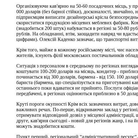
Організовуючи кав'ярню на 50-60 посадочних місць, у про
000 доларів (без барної стійки), досконалості, звичайно, 
підприємцям виписати дизайнерські крісла безпосередньо 
скористатися продукцією місцевих меблевих фабрик. Ко
(знадобиться 200 штук) набувається в регіоні за 50-80 руб
рублів. На обладнанні, втім, заощадити навряд чи вдастьс
цифрами). Олексій Каденко зазначає, що транспортні вит
Крім того, майже в кожному російському місті, чиє насе
жителів, існують філії московських постачальників облад
Ситуація з персоналом в середньому по регіонах вигляда
коштувати 100-200 доларів на місяць, кондитер - приблиз
починається від 300 доларів, бармена - від 150. 100 долар
бариста (бармена, що спеціалізується на приготуванні кав
останнього поки вдаватися не прийнято. Послуги офіціан
передбачені, в регіонах оцінюються приблизно в 50 долар
Круті пороги окупності Крім всіх зазначених витрат, дов
важливих речах. По-перше, відкриваючи заклад у регіоні
отримувати відповідний дозвіл у місцевої адміністрації, 
друге, кав'ярня сьогодні - новий для регіонів жанр, і на
можуть знадобитися кошти.
Пункт перший, регіональний “адміністративний ресурс“, 