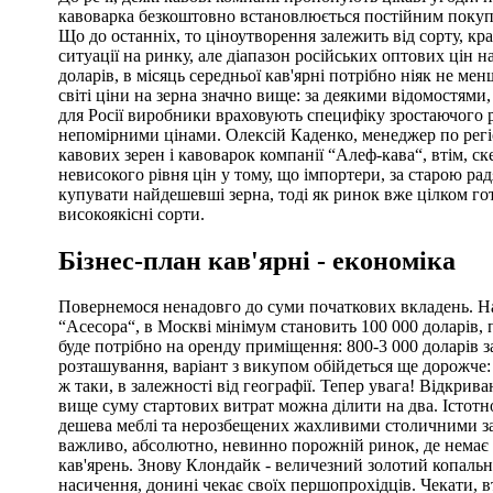
кавоварка безкоштовно встановлюється постійним покуп
Що до останніх, то ціноутворення залежить від сорту, кр
ситуації на ринку, але діапазон російських оптових цін н
доларів, в місяць середньої кав'ярні потрібно ніяк не мен
світі ціни на зерна значно вище: за деякими відомостями
для Росії виробники враховують специфіку зростаючого р
непомірними цінами. Олексій Каденко, менеджер по регі
кавових зерен і кавоварок компанії “Алеф-кава“, втім, 
невисокого рівня цін у тому, що імпортери, за старою 
купувати найдешевші зерна, тоді як ринок вже цілком го
високоякісні сорти.
Бізнес-план кав'ярні - економіка
Повернемося ненадовго до суми початкових вкладень. Н
“Асесора“, в Москві мінімум становить 100 000 доларів,
буде потрібно на оренду приміщення: 800-3 000 доларів за 
розташування, варіант з викупом обійдеться ще дорожче: 1
ж таки, в залежності від географії. Тепер увага! Відкрив
вище суму стартових витрат можна ділити на два. Істотно
дешева меблі та нерозбещених жахливими столичними за
важливо, абсолютно, невинно порожній ринок, де немає 
кав'ярень. Знову Клондайк - величезний золотий копаль
насичення, донині чекає своїх першопрохідців. Чекати, в