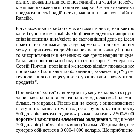
різних продавців відносно невеликий, на увазі ж перебу
кращими вважаються італійські марки. Серед визначних іме
продуктивність і надійність ці машини називають “дійни
Rancilio.
Існує можливість вибору між автоматичними, напівавт
кави і суперавтоматамі. Фахівці рекомендують використо
співвідношення ціна/якість на сьогоднішній день це ідеал
практично не вимагає догляду бармена за приготуванням
можуть приготувати до 240 чашок кави в годину і ціни на
то використання їх в невеликих кав'ярнях навряд чи буд
банально простоювати і окупиться нескоро. У суперавтома
Сергій Пічугін, провідний менеджер відділу продажів комп
поставках з Італії кави та обладнання, зазначає, що “суп
технологічного процесу приготування кави і автоматични
продажів“.
При виборі “заліза“ слід звертати увагу на кількість груп
чашок можна наповнювати напоєм одночасно - і на ємніст
більше, тим краще). Рівень цін на кожну з вищеназваних
наступний: напівавтомат з однією групою, здатний обслу
500 доларів; автомат з двома-трьома групами - 2 500-5 00
дорогим і важливим елементом обладнання
, під її мо
700 доларів) і обмягчітель води (близько 200 доларів), все
сумарно обійдеться в 3 000-4 000 доларів. Ще приблизно 