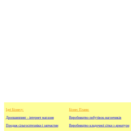
Ідеї Бізнесу:
Бізнес Плани:
Дропшиппинг - інтернет магазин
Виробництво побутівок-вагончиків
Продаж сільгосптехніки і запчастин
Виробництво кладочної сітки з арматури