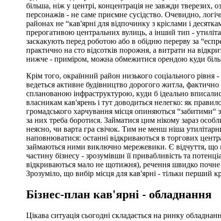
більша, ніж у центрі, концентрація не завжди тверезих, о
персонажів - не саме приємне сусідство. Очевидно, логі
районах не “кав'ярні для відпочинку з кріслами і десятка
прерогативою центральних вулиць, а інший тип - утилітар
заскакують перед роботою або в обідню перерву за “еспрес
практично на сто відсотків порожня, а витрати на відкрит
нижче - приміром, можна обмежитися орендою куди біл
Крім того, окраїнний район низького соціального рівня -
ведеться активне будівництво дорогого житла, фактично 
спланованою інфраструктурою, куди б ідеально вписалися
власникам кав'ярень і тут доводиться нелегко: як правило
громадського харчування місця опиняються “забитими“ з
за них треба боротися. Займатися цим нікому зараз особли
неясно, чи варта гра свічок. Тим не менш ніша утилітар
наповнюватися: останні відкриваються в торгових центр
займаються ними виключно мережевики. Є відчуття, що
частину бізнесу - зрозумівши її привабливість та потенці
відкриваються мало не щотижня), речення швидко почне
Зрозуміло, що вибір місця для кав'ярні - тільки перший к
Бізнес-план кав'ярні - обладнання
Цікава ситуація сьогодні складається на ринку обладнання: