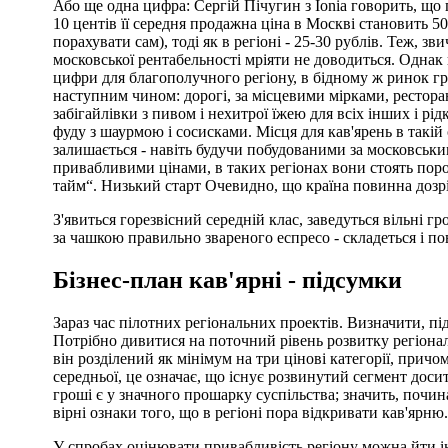
Або ще одна цифра: Сергій Пічугин з Ionia говорить, що 
10 центів її середня продажна ціна в Москві становить 5
порахувати сам), тоді як в регіоні - 25-30 рублів. Теж, з
московської рентабельності мріяти не доводиться. Однак 
цифри для благополучного регіону, в бідному ж ринок г
наступним чином: дорогі, за місцевими мірками, ресторан
забігайлівки з пивом і нехитрої їжею для всіх інших і рід
фуду з шаурмою і сосисками. Місця для кав'ярень в такій
залишається - навіть будучи побудованими за московськи
привабливими цінами, в таких регіонах вони стоять по
тайм“. Низький старт Очевидно, що країна повинна дозрі
З'явиться горезвісний середній клас, заведуться вільні 
за чашкою правильно звареного еспресо - складеться і пов
Бізнес-план кав'ярні - підсумки
Зараз час пілотних регіональних проектів. Визначити, під
Потрібно дивитися на поточний рівень розвитку регіона
він розділений як мінімум на три цінові категорії, причо
середньої, це означає, що існує розвинутий сегмент доси
гроші є у значного прошарку суспільства; значить, почина
вірні ознаки того, що в регіоні пора відкривати кав'ярню.
У спробах оцінювати привабливість регіону можна йти і