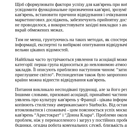
Щоб сформулювати фактори успіху для кав'ярень при виб
усвідомити функціональне призначення кав'ярні, зрозумі
кав'ярень, встановити причини відвідування і очікуванн
маркетингових досліджень, забезпечують прийнятну досто
не проводилося, а використовувати західні викладки з а
вкрай обмежених межах.
Тим не менш, грунтуючись на таких методах, як спостере
інформації, експертні та вибіркові опитування відвідува
вельми цікавих відомостей.
Найбільш часто зустрічаються уявлення та асоціації можн
категорії: перша група відноситься до невловимою атмо
закладів. Її описують приблизно наступним чином: “зат
приглушене світло“. Респондентам також було запропонов
країни можна віднести відвідування кав'ярень.
Питання викликало несподівані труднощі, але за його ре
Іншими словами, приховані асоціації, принаймні частини 
уявлень про культуру кав'ярень у Франції - цікава інформ
копіюють стилістику американського Starbucks. Від остан
втомлюватися і споживачі - цим пояснюється успіх моск
кав'ярень “Аристократ“ і “Донна Клара“. Проблеми окол
проблем, ніж у перенаселеного і загруз у постійних проб
будинки, огидна робота комунальних служб, близькість а