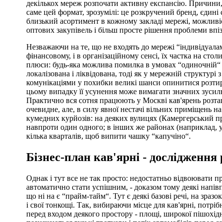
декількох мереж розпочати активну експансію. Причини
саме цей формат, зрозумілі: це розкручений бренд, єдині
близький асортимент в кожному закладі мережі, можливі
оптових закупівель і більш просте рішення проблеми впі
Незважаючи на те, що не входять до мережі “індивідуалам
фінансовому, і в організаційному сенсі, їх частка на стол
плюси: будь-яка можлива помилка в умовах “одиночній“ 
локалізована і ліквідована, тоді як у мережній структурі
комунікаціями у похибки великі шанси опинитися розти
цьому випадку її усунення може вимагати значних зусиль
Практично вся сотня працюють у Москві кав'ярень розта
очевидне, але, в силу явної нестачі вільних приміщень 
кумедних курйозів: на деяких вулицях (Камергерський п
навпроти один одного; в інших же районах (наприклад, 
кілька кварталів, щоб випити чашку “капучіно“.
Бізнес-план кав'ярні - дослідження
Однак і тут все не так просто: недостатньо відвоювати 
автоматично стати успішним, - доказом тому деякі напів
що ні на є “прайм-тайм“. Тут є деякі базові речі, на зразо
і свої тонкощі. Так, вибираючи місце для кав'ярні, потріб
перед входом деякого простору - площі, широкої пішохідн