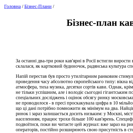
Головна
/
Бізнес-Плани
/
Бізнес-план ка
За останні два-три роки кав'ярні в Росії встигли вирости
склалася, як картковий будиночок, радянська культура с
Напій перестав був просто утилітарним ранковим стимул
проведення часу абсолютно європейського типу: вікна від
атмосфера, тиха музика, десятки сортів кави. Однак, крім 
не тільки успішним, але і володіє сьогодні гігантським 
спеціальних досліджень і оцінок обсягу ринку московськ
не проводилося - в пресі проскакувала цифра в 10 мільйо
що ці дані потрібно помножити як мінімум на два. Найці
ринок і зараз залишається досить низьким: у Москві, міс
населенням, працює трохи більше 100 кав'ярень. Специфі
подвоїтися, поки ви читаєте цей журнал: вже зараз на ри
операторів, постійно розширюють свою присутність в ст