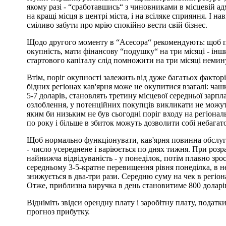
якому разі - “сработавшись“ з чиновниками в місцевій ад
на кращі місця в центрі міста, і на всіляке сприяння. І н
сміливо забути про мрію спокійно вести свій бізнес.
Щодо другого моменту в “Асесора“ рекомендують: щоб п
окупність, мати фінансову “подушку“ на три місяці - ін
стартового капіталу слід помножити на три місяці немин
Втім, поріг окупності залежить від дуже багатьох факто
бідних регіонах кав'ярня може не окупитися взагалі: чашк
5-7 доларів, становлять третину місцевої середньої зарплат
озлоблення, у потенційних покупців викликати не можут
яким би низьким не був сьогодні поріг входу на регіона
по року і більше в збиток можуть дозволити собі небагато
Щоб нормально функціонувати, кав'ярня повинна обслуго
- число усереднене і варіюється по днях тижня. При розр
найнижча відвідуваність - у понеділок, потім плавно зрос
середньому 3-5-кратне перевищення рівня понеділка, в не
знижується в два-три рази. Середню суму на чек в регіо
Отже, приблизна виручка в день становитиме 800 доларів,
Відніміть звідси орендну плату і заробітну плату, податки
прогноз прибутку.