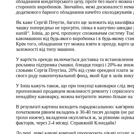
обладнання кондитерського цеху, проте без нього можна 
сторонніх виробників. Звичайно, межі досконалості немає
додаткового барного обладнання начебто охолоджувачів д
Як каже Сергій Пічугін, багато ще залежить від кваліфік
чашку попередньо не прогріти, пінка в капучіно швидко 
напій“. Ioinia, до речі, пропонує споживачам систему Tra
кавомашини від будь-якого виробника і в будь-якому стан
Крім того, обладнання тут можна взяти в оренду, варто це
залежності від типу машини.
У вартість оренди включається доставка та встановлення
рекламна підтримка (чашки, блюдця тощо) і 20%-ва знижка
словами Сергія Пічугіна, 20% від суми орендної плати за 
свого роду накопичувальний фонд, який йде в залік вик
У Ionia кажуть також, що при покупці кавоварки слід зве
пропоновані продавцем можливості ремонту і сервісног
ненадійну кавоварку, можна витратити значно більше на 
В результаті картина виходить парадоксальною: кав'ярню
початковим рівнем вкладень в 30-40 тисяч доларів (не р
трохи нижче), вкладення окупляться ж, за різними оцінкам
факторів, через 2-4 місяці. Справжній Клондайк!
До речі, деякі кавові компанії пропонують цікаві угоди: