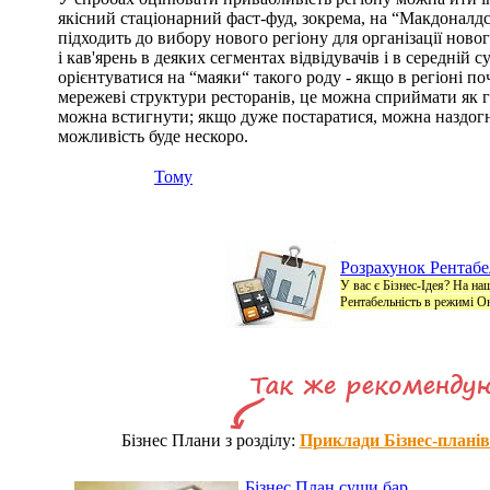
якісний стаціонарний фаст-фуд, зокрема, на “Макдоналд
підходить до вибору нового регіону для організації новог
і кав'ярень в деяких сегментах відвідувачів і в середній 
орієнтуватися на “маяки“ такого роду - якщо в регіоні п
мережеві структури ресторанів, це можна сприймати як г
можна встигнути; якщо дуже постаратися, можна наздогн
можливість буде нескоро.
Тому
Розрахунок Рентабел
У вас є Бізнес-Ідея? На на
Рентабельність в режимі О
Бізнес Плани з розділу:
Приклади Бізнес-планів
Бізнес План суши бар