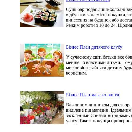
Суші бар подає лише холодні за
відбуватися на місці покупки, с
винесення на будинок або доста
Режим роботи з 10 до 24. Щодня
Бізнес План дитячого клубу
У сучасному світі батьки все біл
менше - з власними дітьми. Том
можливість зайняти дитину будь-
корисним.
Бізнес План магазин квіти
Важливим чинником для створен
виділене під магазин. Ідеальним
заскленими стінами-вітринами, 
увагу. Також покупця приверне 