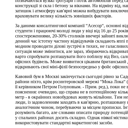
позначаються вузькі тротуари і потік автомобілів перед 
конструкції зі скла і бетону за вікнами. На відміну від, 
затишок і атмосферу кав'ярні можна вибудувати виключно
враховувати велику кількість зовнішніх факторів.
За даними консалтингової компанії “Асесор“, основні відв
студенти і працюючі молоді люди у віці від 16 до 25 років
спостереженнями, 20-30% столиків ввечері зайняті вик
денний час істотну частину відвідувачів складають яппі п
модним проводити ділові зустрічі в тихих, не галасливи
ситуація може змінитися, але зараз, збираючись відкрива
варто спробувати розташувати його поблизу від Внз, сал
офісних будівель. Може виявитися цікавим британський д
відкривають свої міні-філії безпосередньо у фойє офісних 
Кавовий бум в Москві закінчується сьогодні рівно за Са
райони ніхто, крім росинтеровской мережі “Мока Лока“ (
її керівником Петром Голуновым. - Прим. ред.), поки не 
пояснення: очевидно, що справа не в потенційному кілько
метр - в окраїнних новобудовах живуть мільйони. Тим не
люди, із задоволенням заходять в кав'ярню, розташовану 
аналогічним чином, перебуваючи за місцем прописки. Ін
розуміють багато, але словами описати природу потенційн
у спальних районах досить складно. Однак ніякої містик
використовувати стандартні маркетингові засоби.